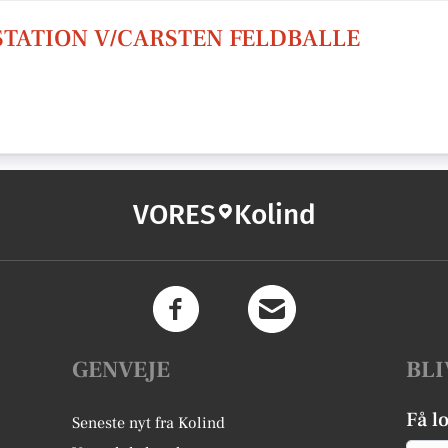
TATION V/CARSTEN FELDBALLE
VORES
Kolind
GENVEJE
BLI
Få l
Seneste nyt fra Kolind