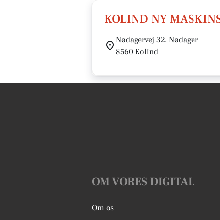
KOLIND NY MASKINS
Nødagervej 32, Nødager
8560 Kolind
OM VORES DIGITAL
Om os