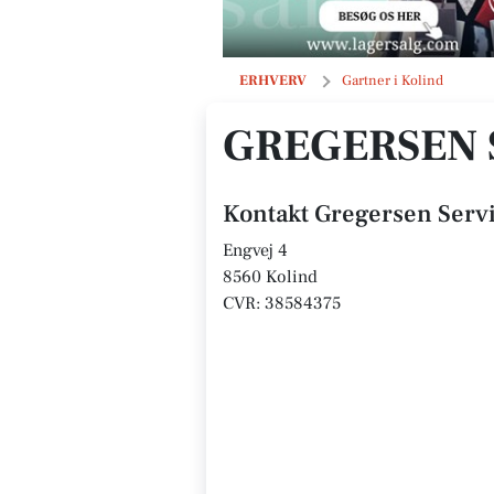
Gregersen Service
ERHVERV
Gartner i Kolind
GREGERSEN 
Kontakt Gregersen Serv
Engvej 4
8560 Kolind
CVR: 38584375