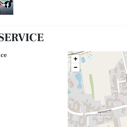
SERVICE
ice
+
−