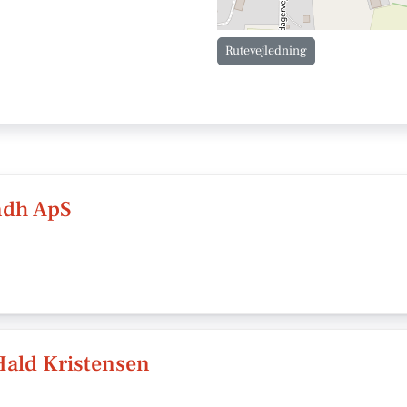
Rutevejledning
ndh ApS
ald Kristensen