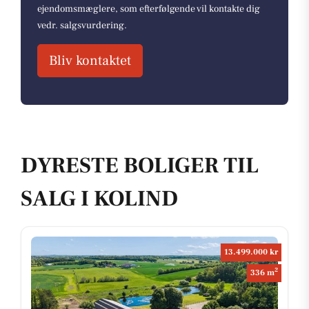
ejendomsmæglere, som efterfølgende vil kontakte dig
vedr. salgsvurdering.
Bliv kontaktet
DYRESTE BOLIGER TIL
SALG I KOLIND
13.499.000 kr
2
336 m