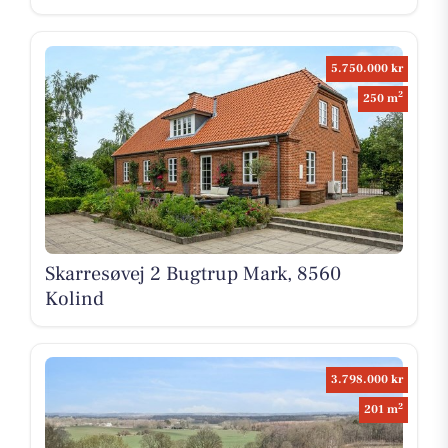
5.750.000 kr
2
250 m
Skarresøvej 2 Bugtrup Mark, 8560
Kolind
3.798.000 kr
2
201 m