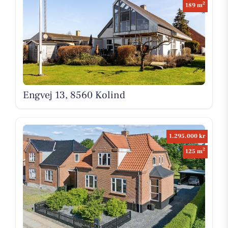
2
189 m
Engvej 13, 8560 Kolind
1.295.000 kr
2
125 m