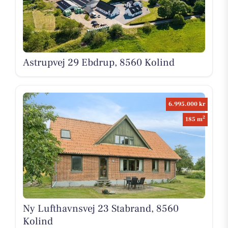
Astrupvej 29 Ebdrup, 8560 Kolind
6.995.000 kr
2
185 m
Ny Lufthavnsvej 23 Stabrand, 8560
Kolind