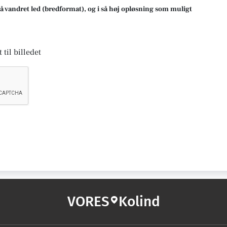
på vandret led (bredformat), og i så høj opløsning som muligt
 til billedet
VORES
Kolind