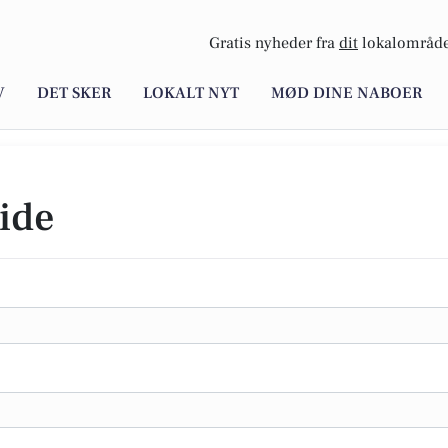
Gratis nyheder fra
dit
lokalområde
V
DET SKER
LOKALT NYT
MØD DINE NABOER
ide