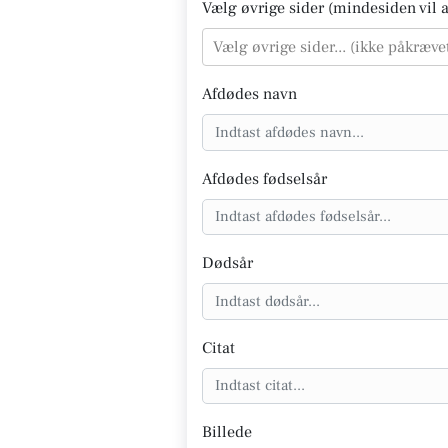
Vælg øvrige sider (mindesiden vil al
Vælg øvrige sider... (ikke påkræve
Afdødes navn
Afdødes fødselsår
Dødsår
Citat
Billede