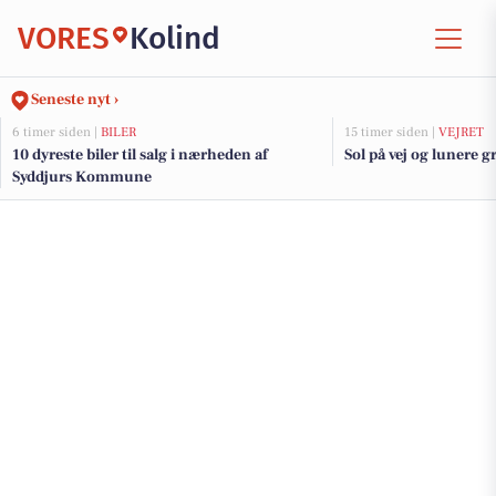
VORES
Kolind
Seneste nyt ›
6 timer siden |
BILER
15 timer siden |
VEJRET
10 dyreste biler til salg i nærheden af
Sol på vej og lunere 
Syddjurs Kommune