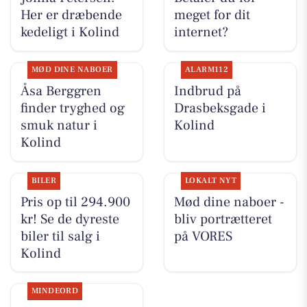
Her er dræbende
meget for dit
kedeligt i Kolind
internet?
MØD DINE NABOER
ALARM112
Åsa Berggren
Indbrud på
finder tryghed og
Drasbeksgade i
smuk natur i
Kolind
Kolind
BILER
LOKALT NYT
Pris op til 294.900
Mød dine naboer -
kr! Se de dyreste
bliv portrætteret
biler til salg i
på VORES
Kolind
MINDEORD