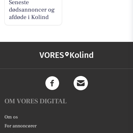
Seneste
dødsannoncer og
afdøde i Kolind
VORES
Kolind
OM VORES DIGITAL
Om os
For annoncører