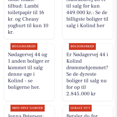
tilbud: Lambi
til salg for kun
toiletpapir til 16
449.000 kr.: Se de
kr. og Cheasy
billigste boliger til
yoghurt til kun 10
salg i Kolind her
kr.
BOLIGMARKED
BOLIGMARKED
Nødagervej 44 og
Er Nødagervej 44 i
1 anden boliger er
Kolind
kommet til salg
drømmehjemmet?
denne uge i
Se de dyreste
Kolind - se
boliger til salg nu
boligerne her.
for op til
2.845.000 kr
MØD DINE NABOER
LOKALT NYT
Jonna Petersen:
Betaler du for