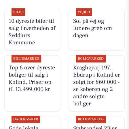
BILER
VEJRET
10 dyreste biler til
Sol på vej og
salg i nærheden af
lunere greb om
Syddjurs
dagen
Kommune
BOLIGMARKED
BOLIGMARKED
Top 6 over dyreste
Kraghøjvej 197,
boliger til salg i
Ebdrup i Kolind er
Kolind. Priser op
solgt for 860.000 -
til 13.499.000 kr
se køberen og 2
andre solgte
boliger
DAGLIGVARER
BOLIGMARKED
Gode lokale
Stabrandvej 23 er