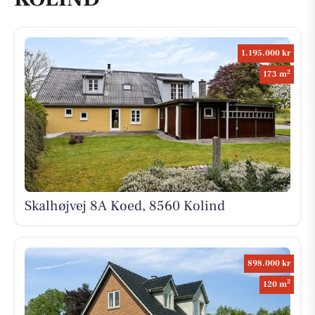
1.195.000 kr
2
173 m
Skalhøjvej 8A Koed, 8560 Kolind
898.000 kr
2
120 m