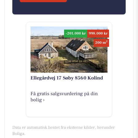
-201.000 kr
998.000 kr
2
200 m
Ellegårdvej 17 Søby 8560 Kolind
Få gratis salgsvurdering på din
bolig ›
Data er automatisk hentet fra eksterne kilder, herunder
Boliga.