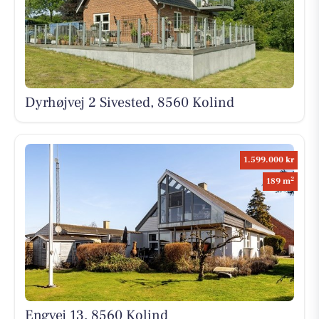
Dyrhøjvej 2 Sivested, 8560 Kolind
1.599.000 kr
2
189 m
Engvej 13, 8560 Kolind