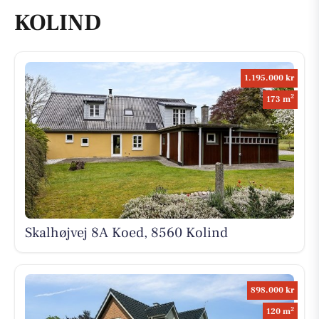
KOLIND
1.195.000 kr
2
173 m
Skalhøjvej 8A Koed, 8560 Kolind
898.000 kr
2
120 m