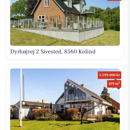
Dyrhøjvej 2 Sivested, 8560 Kolind
1.599.000 kr
2
189 m