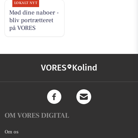
LOKALT NYT
Mød dine naboer -
bliv portrætteret
på VORES
VORES
Kolind
OM VORES DIGITAL
Om os