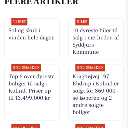
FLERE ARTIKLER
VEJRET
BILER
Sol og skub i
10 dyreste biler til
vinden hele dagen
salg i nærheden af
Syddjurs
Kommune
BOLIGMARKED
BOLIGMARKED
Top 6 over dyreste
Kraghøjvej 197,
boliger til salg i
Ebdrup i Kolind er
Kolind. Priser op
solgt for 860.000 -
til 13.499.000 kr
se køberen og 2
andre solgte
boliger
DAGLIGVARER
BOLIGMARKED