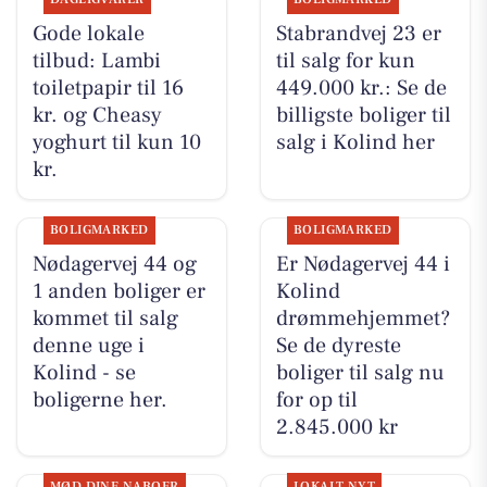
Gode lokale
Stabrandvej 23 er
tilbud: Lambi
til salg for kun
toiletpapir til 16
449.000 kr.: Se de
kr. og Cheasy
billigste boliger til
yoghurt til kun 10
salg i Kolind her
kr.
BOLIGMARKED
BOLIGMARKED
Nødagervej 44 og
Er Nødagervej 44 i
1 anden boliger er
Kolind
kommet til salg
drømmehjemmet?
denne uge i
Se de dyreste
Kolind - se
boliger til salg nu
boligerne her.
for op til
2.845.000 kr
MØD DINE NABOER
LOKALT NYT