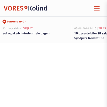
VORES
Kolind
Seneste nyt ›
13 timer siden |
VEJRET
07-08-2026 14:15 |
BILER
Sol og skub i vinden hele dagen
10 dyreste biler til sa
Syddjurs Kommune