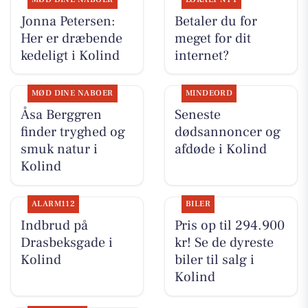
Jonna Petersen:
Betaler du for
Her er dræbende
meget for dit
kedeligt i Kolind
internet?
MØD DINE NABOER
MINDEORD
Åsa Berggren
Seneste
finder tryghed og
dødsannoncer og
smuk natur i
afdøde i Kolind
Kolind
ALARM112
BILER
Indbrud på
Pris op til 294.900
Drasbeksgade i
kr! Se de dyreste
Kolind
biler til salg i
Kolind