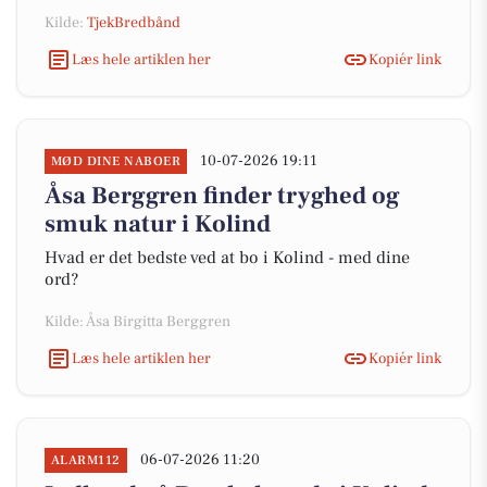
Kilde:
TjekBredbånd
Læs hele artiklen her
Kopiér link
10-07-2026 19:11
MØD DINE NABOER
Åsa Berggren finder tryghed og
smuk natur i Kolind
Hvad er det bedste ved at bo i Kolind - med dine
ord?
Kilde: Åsa Birgitta Berggren
Læs hele artiklen her
Kopiér link
06-07-2026 11:20
ALARM112