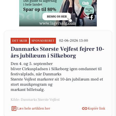
02-06-2026 13:00
DET SKER
SPONSORERET
Danmarks Største Vejfest fejrer 10-
års jubilæum i Silkeborg
Den 4. og 5. september
bliver Cirkuspladsen i Silkeborg igen omdannet til
festivalplads, når Danmarks
Største Vejfest markerer sit 10-års jubilæum med et
stort musikprogram og
markant billetsalg.
Kilde: Danmarks Største Vejfest
Læs hele artiklen her
Kopiér link