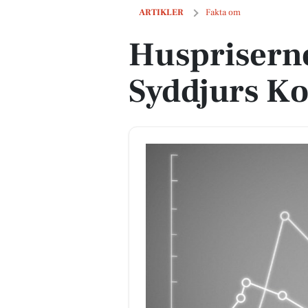
Huspriserne går ned i Syddjurs Kom
ARTIKLER
Fakta om
Huspriserne
Syddjurs 