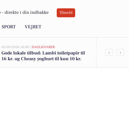
 -
direkte i din indbakke
Tilmeld
SPORT
VEJRET
02-08-2026 16:00 |
DAGLIGVARER
02-08-2026 15:04
‹
›
Gode lokale tilbud: Lambi toiletpapir til
Kraghøjvej 1
16 kr. og Cheasy yoghurt til kun 10 kr.
for 860.000 
boliger