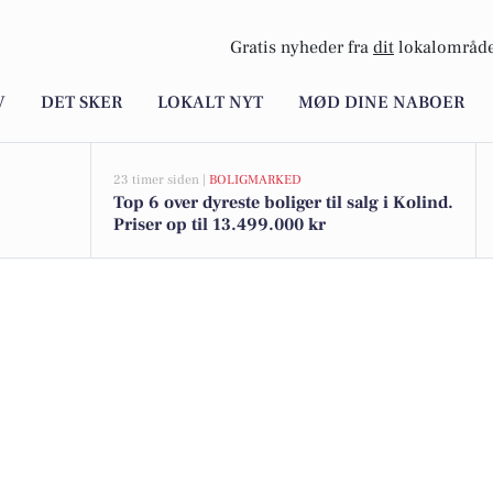
Gratis nyheder fra
dit
lokalområde
V
DET SKER
LOKALT NYT
MØD DINE NABOER
23 timer siden |
BOLIGMARKED
Top 6 over dyreste boliger til salg i Kolind.
Priser op til 13.499.000 kr