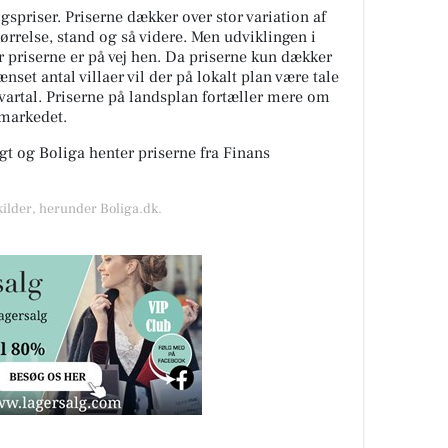
spriser. Priserne dækker over stor variation af
tørrelse, stand og så videre. Men udviklingen i
or priserne er på vej hen. Da priserne kun dækker
nset antal villaer vil der på lokalt plan være tale
kvartal. Priserne på landsplan fortæller mere om
gmarkedet.
t og Boliga henter priserne fra Finans
kilder, herunder Boliga.dk.