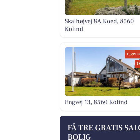
Skalhøjvej 8A Koed, 8560
Kolind
1.599.0
1
Engvej 13, 8560 Kolind
FÅ TRE GRATIS SA
BOLIG