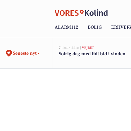
VORES
Kolind
ALARM112
BOLIG
ERHVER
7 timer siden |
VEJRET
Seneste nyt ›
Solrig dag med lidt bid i vinden