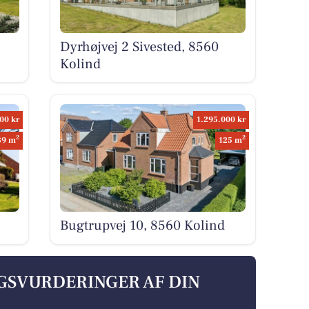
Dyrhøjvej 2 Sivested, 8560
Kolind
00 kr
1.295.000 kr
2
2
89 m
125 m
Bugtrupvej 10, 8560 Kolind
LGSVURDERINGER AF DIN