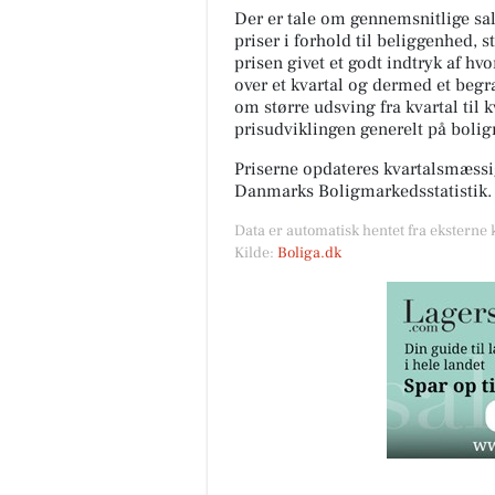
Der er tale om gennemsnitlige salg
priser i forhold til beliggenhed, s
prisen givet et godt indtryk af hv
over et kvartal og dermed et begræ
om større udsving fra kvartal til 
prisudviklingen generelt på boli
Priserne opdateres kvartalsmæssig
Danmarks Boligmarkedsstatistik.
Data er automatisk hentet fra eksterne 
Kilde:
Boliga.dk