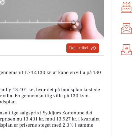
Del artikel
 gennemsnit 1.742.130 kr. at købe en villa på 130
mlig 13.401 kr., hvor det på landsplan kostede
r villa. En gennemsnitlig villa på 130 kvm.
ndsplan.
snitlige salgspris i Syddjurs Kommune det
rprisen nu 13.401 kr. mod 13.927 kr. i kvartalet
andsplan er priserne steget med 2,3% i samme