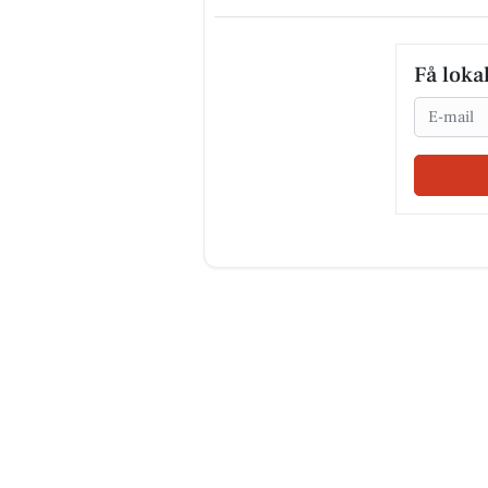
Få loka
Email