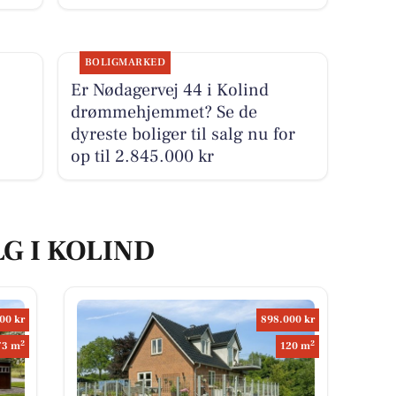
BOLIGMARKED
Er Nødagervej 44 i Kolind
drømmehjemmet? Se de
dyreste boliger til salg nu for
op til 2.845.000 kr
LG I KOLIND
00 kr
898.000 kr
2
2
73 m
120 m