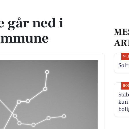
mune
 går ned i
ME
Kommune
AR
VE
Solr
BO
Stab
kun 
boli