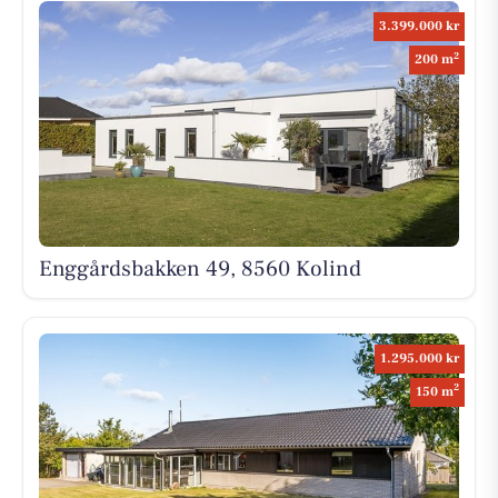
3.399.000 kr
2
200 m
Enggårdsbakken 49, 8560 Kolind
1.295.000 kr
2
150 m