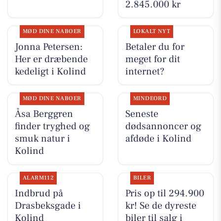
2.845.000 kr
MØD DINE NABOER
LOKALT NYT
Jonna Petersen:
Betaler du for
Her er dræbende
meget for dit
kedeligt i Kolind
internet?
MØD DINE NABOER
MINDEORD
Åsa Berggren
Seneste
finder tryghed og
dødsannoncer og
smuk natur i
afdøde i Kolind
Kolind
ALARM112
BILER
Indbrud på
Pris op til 294.900
Drasbeksgade i
kr! Se de dyreste
Kolind
biler til salg i