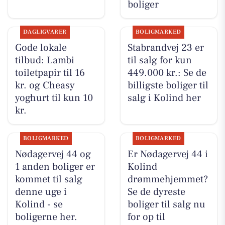
boliger
DAGLIGVARER
BOLIGMARKED
Gode lokale
Stabrandvej 23 er
tilbud: Lambi
til salg for kun
toiletpapir til 16
449.000 kr.: Se de
kr. og Cheasy
billigste boliger til
yoghurt til kun 10
salg i Kolind her
kr.
BOLIGMARKED
BOLIGMARKED
Nødagervej 44 og
Er Nødagervej 44 i
1 anden boliger er
Kolind
kommet til salg
drømmehjemmet?
denne uge i
Se de dyreste
Kolind - se
boliger til salg nu
boligerne her.
for op til