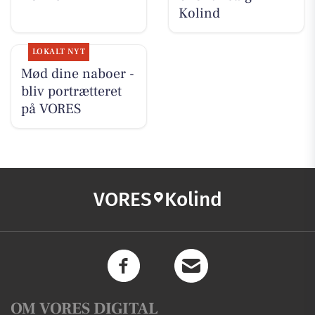
Kolind
LOKALT NYT
Mød dine naboer -
bliv portrætteret
på VORES
VORES
Kolind
OM VORES DIGITAL