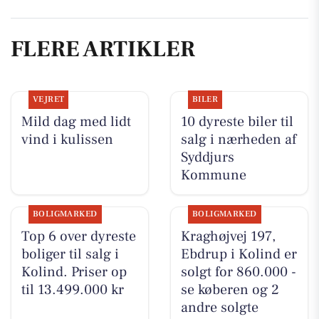
FLERE ARTIKLER
VEJRET
BILER
Mild dag med lidt
10 dyreste biler til
vind i kulissen
salg i nærheden af
Syddjurs
Kommune
BOLIGMARKED
BOLIGMARKED
Top 6 over dyreste
Kraghøjvej 197,
boliger til salg i
Ebdrup i Kolind er
Kolind. Priser op
solgt for 860.000 -
til 13.499.000 kr
se køberen og 2
andre solgte