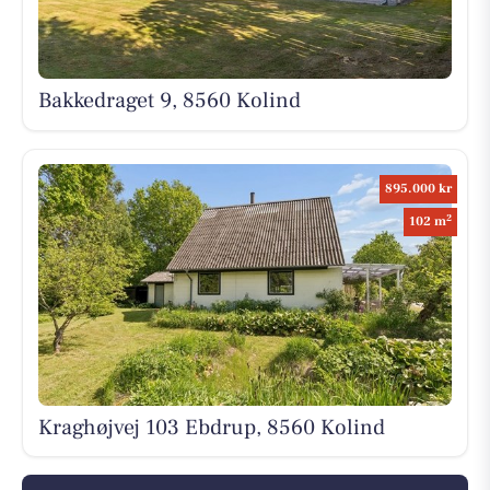
Bakkedraget 9, 8560 Kolind
895.000 kr
2
102 m
Kraghøjvej 103 Ebdrup, 8560 Kolind