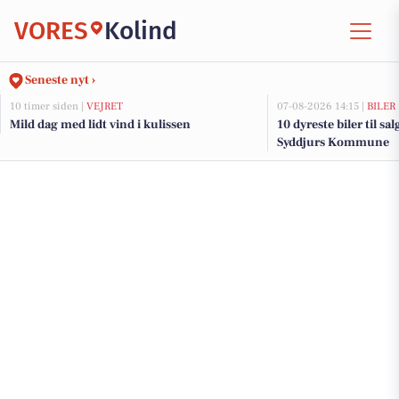
VORES
Kolind
Seneste nyt ›
10 timer siden |
VEJRET
07-08-2026 14:15 |
BILER
Mild dag med lidt vind i kulissen
10 dyreste biler til sa
Syddjurs Kommune