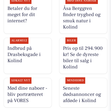
LOKALT NYT
MØD DINE NABOER
Betaler du for
Åsa Berggren
meget for dit
finder tryghed og
internet?
smuk natur i
Kolind
ALARM112
BILER
Indbrud på
Pris op til 294.900
Drasbeksgade i
kr! Se de dyreste
Kolind
biler til salg i
Kolind
LOKALT NYT
MINDEORD
Mød dine naboer -
Seneste
bliv portrætteret
dødsannoncer og
på VORES
afdøde i Kolind