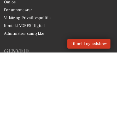
Om os
For annoncører
Vilkår og Privatlivspolitik
Kontakt VORES Digital
Administrer samtykke
Tilmeld nyhedsbrev
GENVEJE
Seneste nyt fra Kolind
Vores lokale erhverv
Kalenderen for Kolind
Fakta om Kolind
Erhvervsartikler
Syddjurs Kommune
Få en gratis salgsvurdering