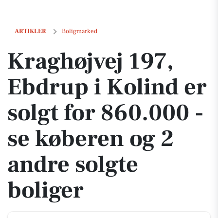
Kraghøjvej 197, Ebdrup i Kolind er solgt for 860.000 - se køberen og 2
ARTIKLER
Boligmarked
Kraghøjvej 197,
Ebdrup i Kolind er
solgt for 860.000 -
se køberen og 2
andre solgte
boliger