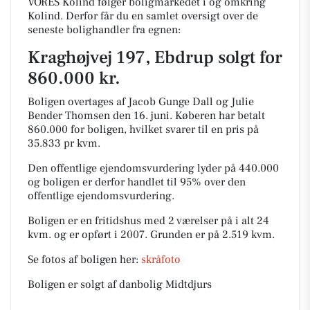
VORES Kolind følger boligmarkedet i og omkring
Kolind. Derfor får du en samlet oversigt over de
seneste bolighandler fra egnen:
Kraghøjvej 197, Ebdrup solgt for
860.000 kr.
Boligen overtages af Jacob Gunge Dall og Julie
Bender Thomsen den 16. juni.
Køberen har betalt
860.000 for boligen, hvilket svarer til en pris på
35.833 pr kvm.
Den offentlige ejendomsvurdering lyder på 440.000
og boligen er derfor handlet til 95% over den
offentlige ejendomsvurdering.
Boligen er en fritidshus med 2 værelser på i alt 24
kvm. og er opført i 2007.
Grunden er på 2.519 kvm.
Se fotos af boligen her:
skråfoto
Boligen er solgt af danbolig Midtdjurs