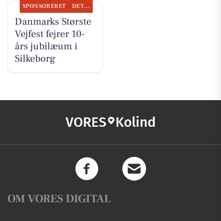
SPONSORERET
DET SKER
Danmarks Største
Vejfest fejrer 10-
års jubilæum i
Silkeborg
VORES
Kolind
OM VORES DIGITAL