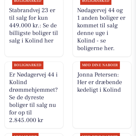
BOLIGMARKED
BOLIGMARKED
Stabrandvej 23 er
Nødagervej 44 og
til salg for kun
1 anden boliger er
449.000 kr.: Se de
kommet til salg
billigste boliger til
denne uge i
salg i Kolind her
Kolind - se
boligerne her.
BOLIGMARKED
MØD DINE NABOER
Er Nødagervej 44 i
Jonna Petersen:
Kolind
Her er dræbende
drømmehjemmet?
kedeligt i Kolind
Se de dyreste
boliger til salg nu
for op til
2.845.000 kr