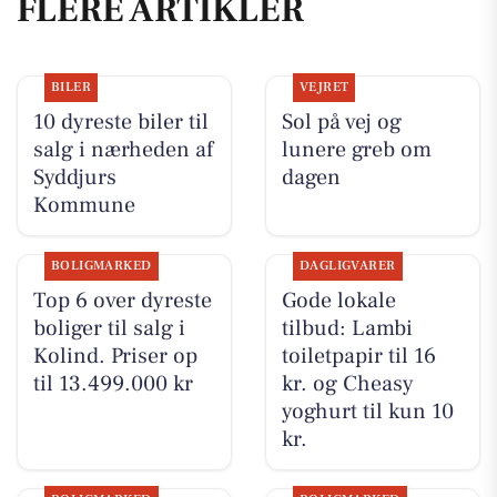
FLERE ARTIKLER
BILER
VEJRET
10 dyreste biler til
Sol på vej og
salg i nærheden af
lunere greb om
Syddjurs
dagen
Kommune
BOLIGMARKED
DAGLIGVARER
Top 6 over dyreste
Gode lokale
boliger til salg i
tilbud: Lambi
Kolind. Priser op
toiletpapir til 16
til 13.499.000 kr
kr. og Cheasy
yoghurt til kun 10
kr.