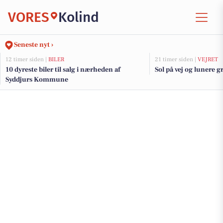
VORES
Kolind
Seneste nyt ›
12 timer siden |
BILER
21 timer siden |
VEJRET
10 dyreste biler til salg i nærheden af
Sol på vej og lunere 
Syddjurs Kommune