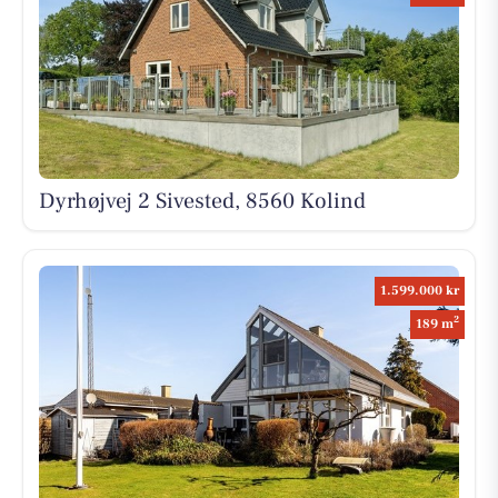
Dyrhøjvej 2 Sivested, 8560 Kolind
1.599.000 kr
2
189 m