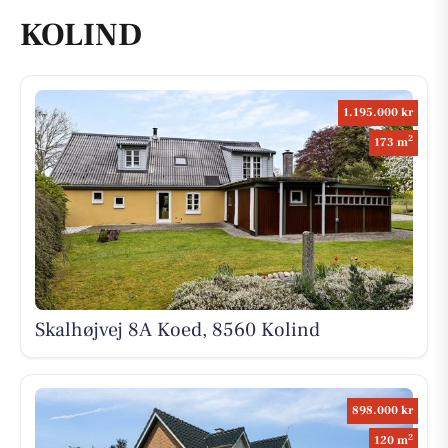
KOLIND
1.195.000 kr
2
173 m
Skalhøjvej 8A Koed, 8560 Kolind
898.000 kr
2
120 m