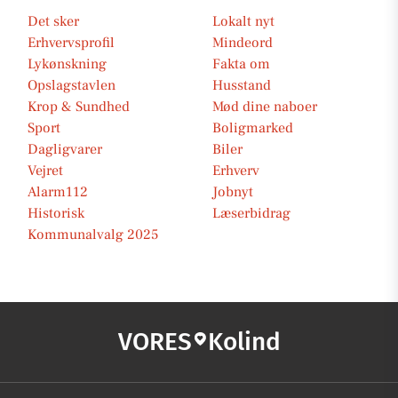
Det sker
Lokalt nyt
Erhvervsprofil
Mindeord
Lykønskning
Fakta om
Opslagstavlen
Husstand
Krop & Sundhed
Mød dine naboer
Sport
Boligmarked
Dagligvarer
Biler
Vejret
Erhverv
Alarm112
Jobnyt
Historisk
Læserbidrag
Kommunalvalg 2025
VORES
Kolind