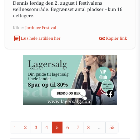
Dennis lørdag den 2. august i festivalens
wellnessområde. Begrænset antal pladser – kun 16
deltagere.
Kilde:
Jordnær Festival
Læs hele artiklen her
Kopiér link
1
2
3
4
5
6
7
8
...
55