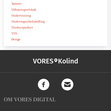
Tømrer
Udlejningselskab
Undervisning
Undervognsbehandling
Vinduespudser
VVS
Øvrige
VORES
Kolind
OM VORES DIGITAL