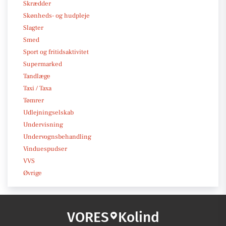
Skrædder
Skønheds- og hudpleje
Slagter
Smed
Sport og fritidsaktivitet
Supermarked
Tandlæge
Taxi / Taxa
Tømrer
Udlejningselskab
Undervisning
Undervognsbehandling
Vinduespudser
VVS
Øvrige
VORES
Kolind