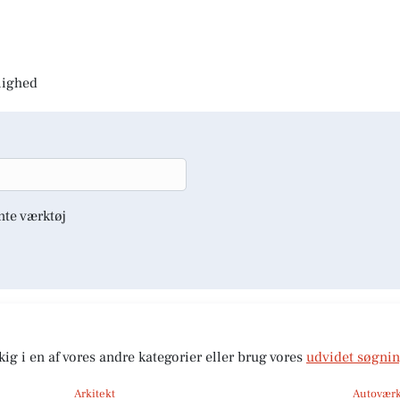
jlighed
nte værktøj
kig i en af vores andre kategorier eller brug vores
udvidet søgni
Arkitekt
Autoværk