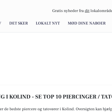
Gratis nyheder fra
dit
lokalområde
V
DET SKER
LOKALT NYT
MØD DINE NABOER
G I KOLIND - SE TOP 10 PIERCINGER / T
r de bedste piercere og tatovører i Kolind. Oversigten kan hjælpe 