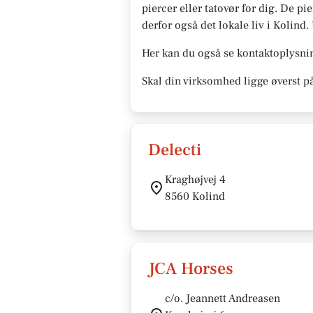
piercer eller tatovør for dig. De pi
derfor også det lokale liv i Kolind. 
Her kan du også se kontaktoplysnin
Skal din virksomhed ligge øverst p
Delecti
Kraghøjvej 4
8560 Kolind
JCA Horses
c/o. Jeannett Andreasen