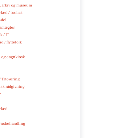
k, arkiv og museum
ked / trælast
ndel
smægler
k / IT
d / flyttefolk
 og døgnkiosk
/ Tatovering
isk rådgivning
r
rked
gnsbehandling