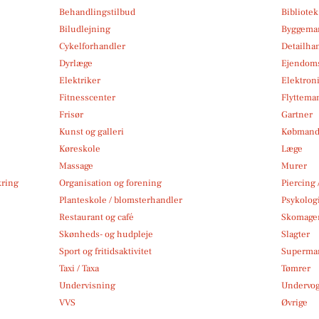
Behandlingstilbud
Bibliote
Biludlejning
Byggemar
Cykelforhandler
Detailha
Dyrlæge
Ejendom
Elektriker
Elektroni
Fitnesscenter
Flytteman
Frisør
Gartner
Kunst og galleri
Købmand
Køreskole
Læge
Massage
Murer
kring
Organisation og forening
Piercing 
Planteskole / blomsterhandler
Psykolog
Restaurant og café
Skomage
Skønheds- og hudpleje
Slagter
Sport og fritidsaktivitet
Superma
Taxi / Taxa
Tømrer
Undervisning
Undervo
VVS
Øvrige