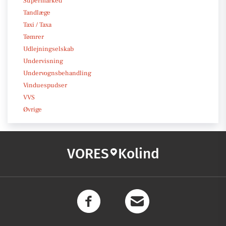
Supermarked
Tandlæge
Taxi / Taxa
Tømrer
Udlejningselskab
Undervisning
Undervognsbehandling
Vinduespudser
VVS
Øvrige
VORES
Kolind