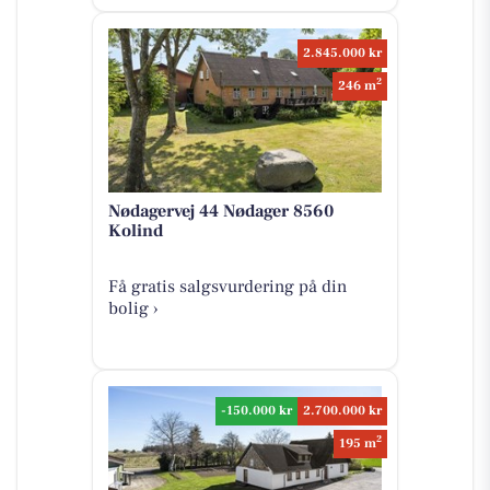
2.845.000 kr
2
246 m
Nødagervej 44 Nødager 8560
Kolind
Få gratis salgsvurdering på din
bolig ›
-150.000 kr
2.700.000 kr
2
195 m