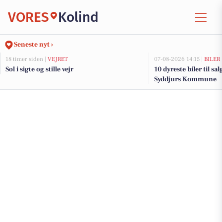
VORES
Kolind
Seneste nyt ›
18 timer siden |
VEJRET
07-08-2026 14:15 |
BILER
Sol i sigte og stille vejr
10 dyreste biler til sa
Syddjurs Kommune