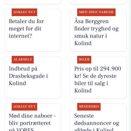
LOKALT NYT
MØD DINE NABOER
Betaler du for
Åsa Berggren
meget for dit
finder tryghed og
internet?
smuk natur i
Kolind
ALARM112
BILER
Indbrud på
Pris op til 294.900
Drasbeksgade i
kr! Se de dyreste
Kolind
biler til salg i
Kolind
LOKALT NYT
MINDEORD
Mød dine naboer -
Seneste
bliv portrætteret
dødsannoncer og
på VORES
afdøde i Kolind