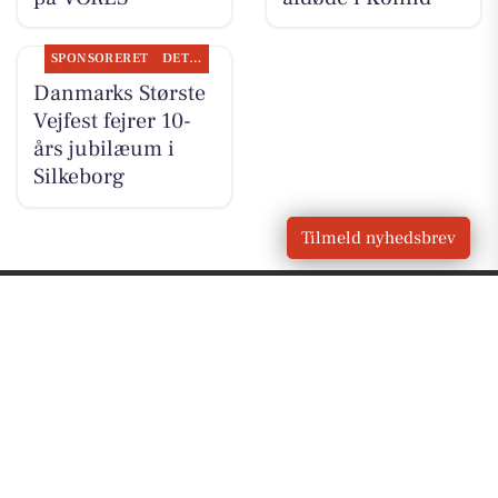
SPONSORERET
DET SKER
Danmarks Største
Vejfest fejrer 10-
års jubilæum i
Silkeborg
Tilmeld nyhedsbrev
VORES
Kolind
OM VORES DIGITAL