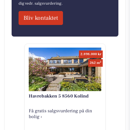
dig vedr. salgsvurdering.
Bliv kontaktet
2.898.000 kr
2
262 m
Havrebakken 5 8560 Kolind
Få gratis salgsvurdering på din
bolig ›