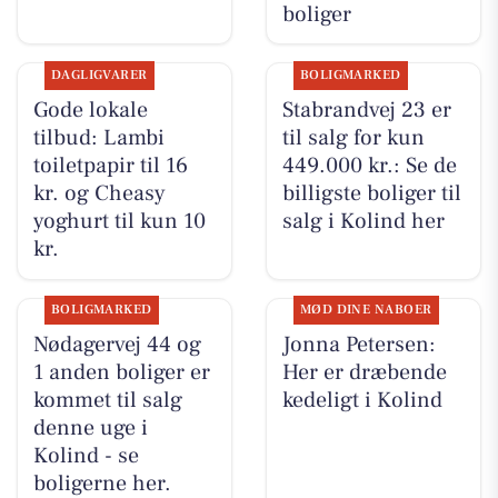
boliger
DAGLIGVARER
BOLIGMARKED
Gode lokale
Stabrandvej 23 er
tilbud: Lambi
til salg for kun
toiletpapir til 16
449.000 kr.: Se de
kr. og Cheasy
billigste boliger til
yoghurt til kun 10
salg i Kolind her
kr.
BOLIGMARKED
MØD DINE NABOER
Nødagervej 44 og
Jonna Petersen:
1 anden boliger er
Her er dræbende
kommet til salg
kedeligt i Kolind
denne uge i
Kolind - se
boligerne her.