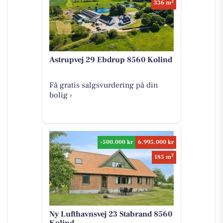
2
336 m
Astrupvej 29 Ebdrup 8560 Kolind
Få gratis salgsvurdering på din
bolig ›
-500.000 kr
6.995.000 kr
2
185 m
Ny Lufthavnsvej 23 Stabrand 8560
Kolind