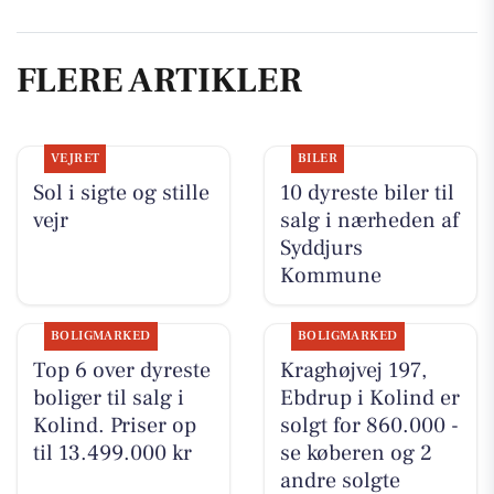
FLERE ARTIKLER
VEJRET
BILER
Sol i sigte og stille
10 dyreste biler til
vejr
salg i nærheden af
Syddjurs
Kommune
BOLIGMARKED
BOLIGMARKED
Top 6 over dyreste
Kraghøjvej 197,
boliger til salg i
Ebdrup i Kolind er
Kolind. Priser op
solgt for 860.000 -
til 13.499.000 kr
se køberen og 2
andre solgte