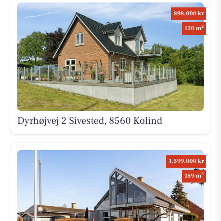
898.000 kr
2
120 m
Dyrhøjvej 2 Sivested, 8560 Kolind
1.599.000 kr
2
189 m