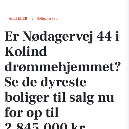
Er Nødagervej 44 i Kolind drømmehjemmet? Se de dyreste boliger til s
ARTIKLER
Boligmarked
Er Nødagervej 44 i
Kolind
drømmehjemmet?
Se de dyreste
boliger til salg nu
for op til
2.845.000 kr