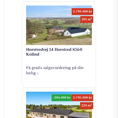
3.798.000 kr
2
201 m
Horstvedvej 14 Horstved 8560
Kolind
Få gratis salgsvurdering på din
bolig ›
-204.000 kr
3.795.000 kr
2
250 m