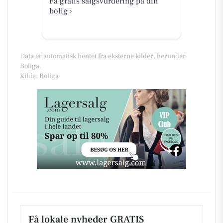
Få gratis salgsvurdering på din
bolig ›
Data er automatisk hentet fra eksterne kilder, herunder
Boliga.
Kilde: Boliga
Få lokale nyheder GRATIS