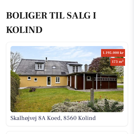
BOLIGER TIL SALG I
KOLIND
1.195.000 kr
2
173 m
Skalhøjvej 8A Koed, 8560 Kolind