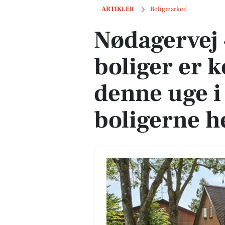
Nødagervej 44 og 1 anden boliger er ko
ARTIKLER
Boligmarked
Nødagervej 
boliger er k
denne uge i 
boligerne h