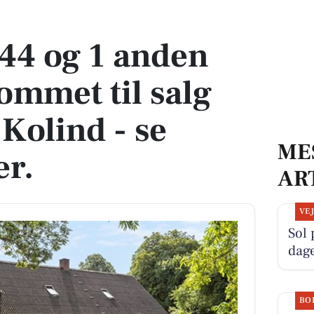
mmet til salg denne uge i Kolind - se boligerne her.
44 og 1 anden
ommet til salg
Kolind - se
ME
er.
AR
VE
Sol 
dag
BO