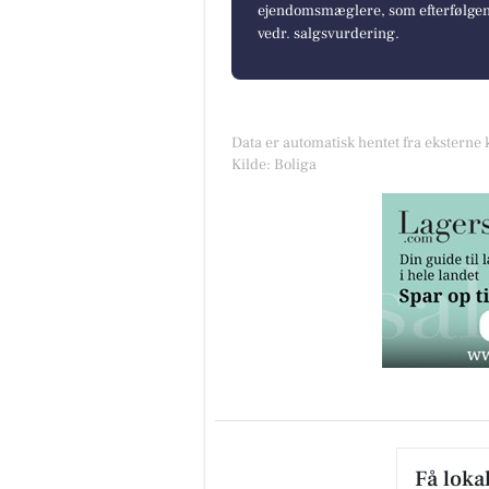
ejendomsmæglere, som efterfølgend
vedr. salgsvurdering.
Data er automatisk hentet fra eksterne 
Kilde: Boliga
Få loka