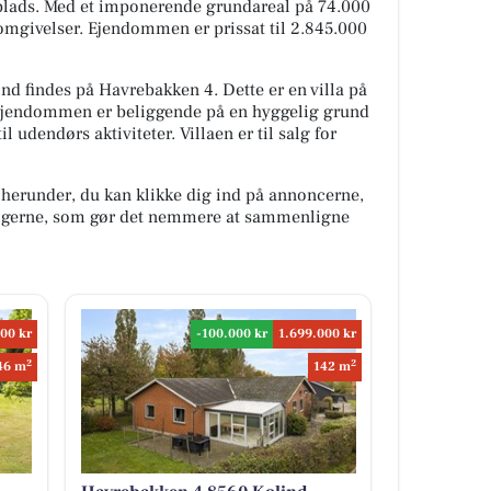
f plads. Med et imponerende grundareal på 74.000
omgivelser. Ejendommen er prissat til 2.845.000
d findes på Havrebakken 4. Dette er en villa på
 Ejendommen er beliggende på en hyggelig grund
il udendørs aktiviteter. Villaen er til salg for
 herunder, du kan klikke dig ind på annoncerne,
oligerne, som gør det nemmere at sammenligne
00 kr
-100.000 kr
1.699.000 kr
2
2
46 m
142 m