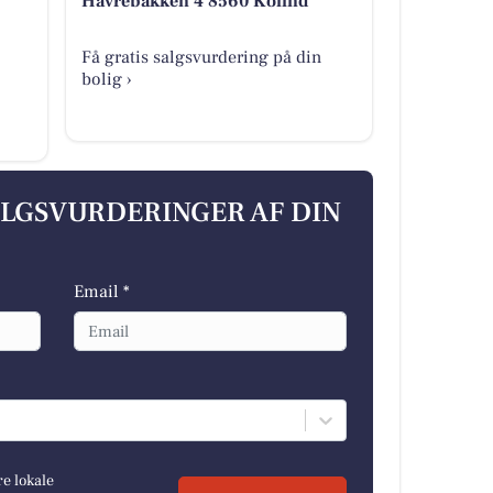
Havrebakken 4 8560 Kolind
Få gratis salgsvurdering på din
bolig ›
ALGSVURDERINGER AF DIN
Email *
re lokale