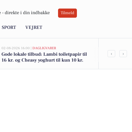
 -
direkte i din indbakke
Tilmeld
SPORT
VEJRET
02-08-2026 16:00 |
DAGLIGVARER
02-08-2026 15:04
‹
›
Gode lokale tilbud: Lambi toiletpapir til
Kraghøjvej 1
16 kr. og Cheasy yoghurt til kun 10 kr.
for 860.000 
boliger