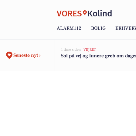
VORES
Kolind
ALARM112
BOLIG
ERHVER
1 time siden |
VEJRET
Seneste nyt ›
Sol på vej og lunere greb om dage