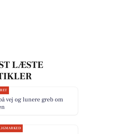
ST LÆSTE
TIKLER
JRET
på vej og lunere greb om
en
LIGMARKED