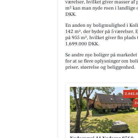
værelser, hvilket giver masser a
m² kan man nyde roen i landlige 
DKK.
En anden ny boligmulighed i Kolin
142 m², der byder på 5 værelser.
på 955 m², hvilket giver fin plads t
1.699.000 DKK.
Se andre nye boliger på markedet
for at se flere oplysninger om b
priser, størrelse og beliggenhed.
2.845.0
2