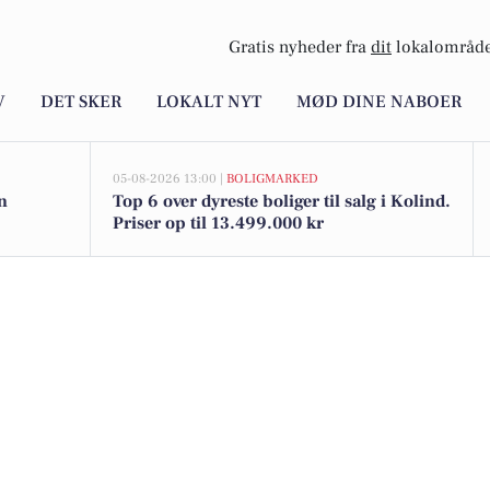
Gratis nyheder fra
dit
lokalområde
V
DET SKER
LOKALT NYT
MØD DINE NABOER
05-08-2026 13:00 |
BOLIGMARKED
n
Top 6 over dyreste boliger til salg i Kolind.
Priser op til 13.499.000 kr