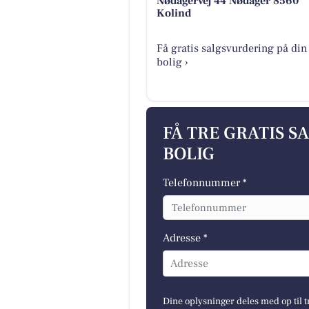
Nødagervej 44 Nødager 8560
Kolind
Få gratis salgsvurdering på din
bolig ›
FÅ TRE GRATIS S
BOLIG
Telefonnummer *
Adresse *
Adresse
Dine oplysninger deles med op til t